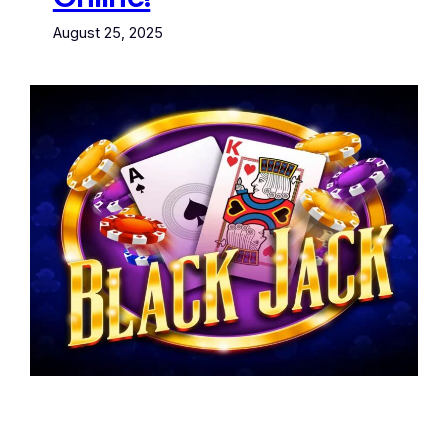
August 25, 2025