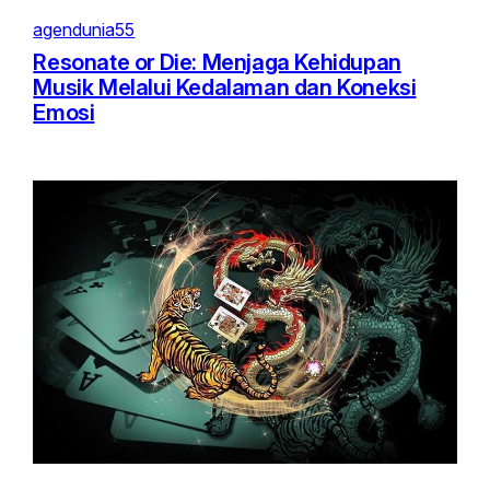
agendunia55
Resonate or Die: Menjaga Kehidupan
Musik Melalui Kedalaman dan Koneksi
Emosi