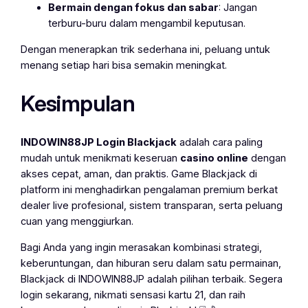
Bermain dengan fokus dan sabar
: Jangan
terburu-buru dalam mengambil keputusan.
Dengan menerapkan trik sederhana ini, peluang untuk
menang setiap hari bisa semakin meningkat.
Kesimpulan
INDOWIN88JP Login Blackjack
adalah cara paling
mudah untuk menikmati keseruan
casino online
dengan
akses cepat, aman, dan praktis. Game Blackjack di
platform ini menghadirkan pengalaman premium berkat
dealer live profesional, sistem transparan, serta peluang
cuan yang menggiurkan.
Bagi Anda yang ingin merasakan kombinasi strategi,
keberuntungan, dan hiburan seru dalam satu permainan,
Blackjack di INDOWIN88JP adalah pilihan terbaik. Segera
login sekarang, nikmati sensasi kartu 21, dan raih