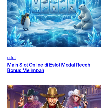
eslot
Main Slot Online di Eslot Modal Receh
Bonus Melimpah