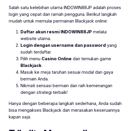
Salah satu kelebihan utama INDOWIN88JP adalah proses
login yang cepat dan ramah pengguna. Berikut langkah
mudah untuk memulai permainan Blackjack online:
Daftar akun resmi INDOWIN88JP
melalui
website utama.
Login dengan username dan password
yang
sudah terdaftar.
Pilih menu
Casino Online
dan temukan game
Blackjack
.
Masuk ke meja taruhan sesuai modal dan gaya
bermain Anda.
Nikmati sensasi bermain dan raih kemenangan
dengan strategi terbaik!
Hanya dengan beberapa langkah sederhana, Anda sudah
bisa mengakses Blackjack dan merasakan keseruannya
kapan saja.