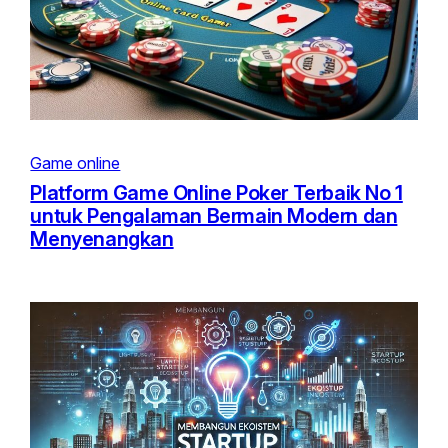
Game online
Platform Game Online Poker Terbaik No 1
untuk Pengalaman Bermain Modern dan
Menyenangkan