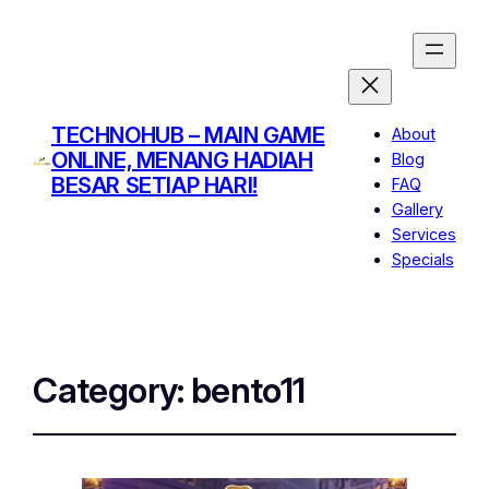
TECHNOHUB – MAIN GAME
About
ONLINE, MENANG HADIAH
Blog
BESAR SETIAP HARI!
FAQ
Gallery
Services
Specials
Category:
bento11