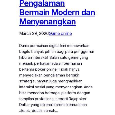
Pengalaman
Bermain Modern dan
Menyenangkan
March 29, 2026
Game online
Dunia permainan digital kini menawarkan
begitu banyak pilihan bagi para penggemar
hiburan interaktif. Salah satu genre yang
menarik perhatian adalah permainan
bertema poker online. Tidak hanya
menyediakan pengalaman berpikir
strategis, namun juga menghadirkan
interaksi sosial yang menyenangkan. Anda
bisa mencoba berbagai platform dengan
tampilan profesional seperti Rajapoker
Daftar yang dikenal karena kemudahan
akses, desain ramah…