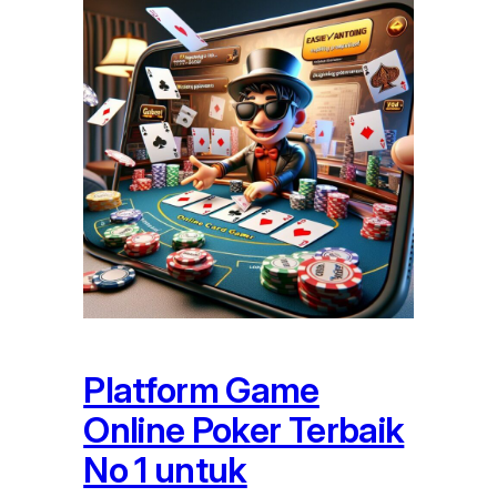
Platform Game
Online Poker Terbaik
No 1 untuk