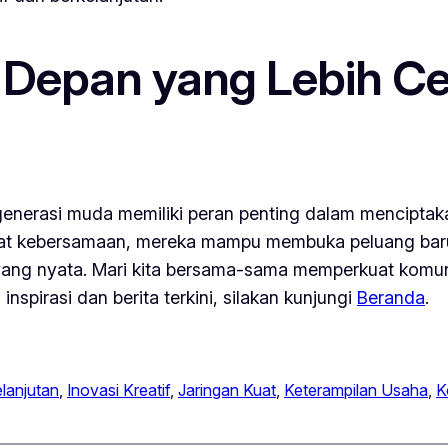
epan yang Lebih Cer
nerasi muda memiliki peran penting dalam menciptakan 
gat kebersamaan, mereka mampu membuka peluang bar
yang nyata. Mari kita bersama-sama memperkuat komun
spirasi dan berita terkini, silakan kunjungi
Beranda
.
lanjutan
, 
Inovasi Kreatif
, 
Jaringan Kuat
, 
Keterampilan Usaha
, 
K