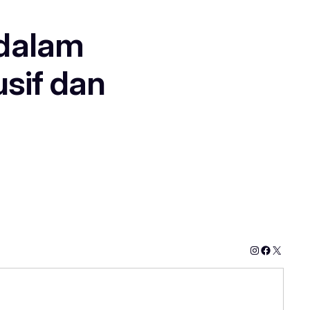
 dalam
sif dan
Instagram
Faceboo
X