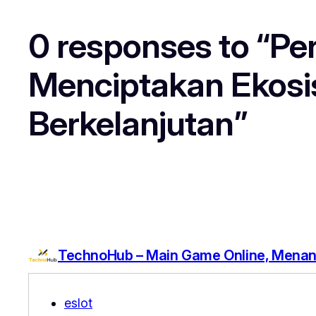
0 responses to “P
Menciptakan Ekosis
Berkelanjutan”
TechnoHub – Main Game Online, Menang
eslot