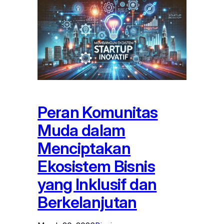
Peran Komunitas
Muda dalam
Menciptakan
Ekosistem Bisnis
yang Inklusif dan
Berkelanjutan