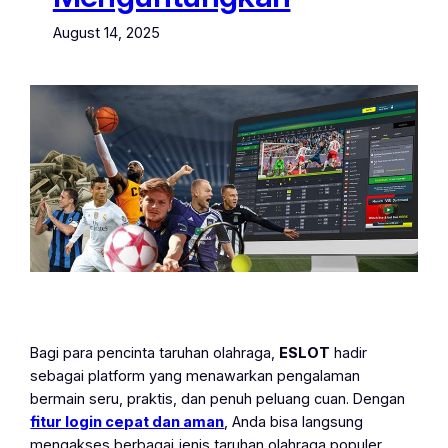
August 14, 2025
Bagi para pencinta taruhan olahraga,
ESLOT
hadir
sebagai platform yang menawarkan pengalaman
bermain seru, praktis, dan penuh peluang cuan. Dengan
fitur login cepat dan aman
, Anda bisa langsung
mengakses berbagai jenis taruhan olahraga populer