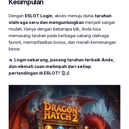
Kesimpulan
Dengan
ESLOT Login
, akses menuju dunia
taruhan
olahraga seru dan menguntungkan
menjadi sangat
mudah. Hanya dengan beberapa klik, Anda bisa
memasang taruhan pada berbagai cabang olahraga
favorit, memanfaatkan bonus, dan meraih kemenangan
besar.
🔥
Login sekarang, pasang taruhan terbaik Anda,
dan nikmati cuan melimpah dari setiap
pertandingan di ESLOT!
🏆💰