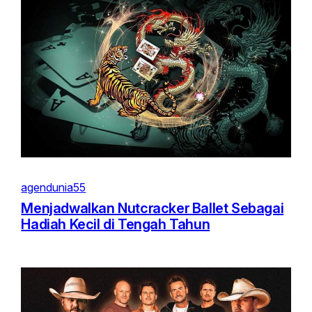
agendunia55
Menjadwalkan Nutcracker Ballet Sebagai
Hadiah Kecil di Tengah Tahun