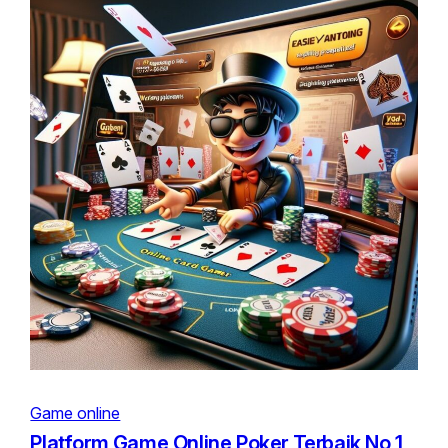
Game online
Platform Game Online Poker Terbaik No 1