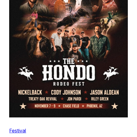
Festival