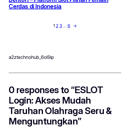
Cerdas di Indonesia
1
2
3
…
6
→
a2ztechnohub_6ol9ip
0 responses to “ESLOT
Login: Akses Mudah
Taruhan Olahraga Seru &
Menguntungkan”