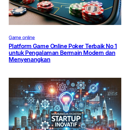
Game online
Platform Game Online Poker Terbaik No 1
untuk Pengalaman Bermain Modern dan
Menyenangkan