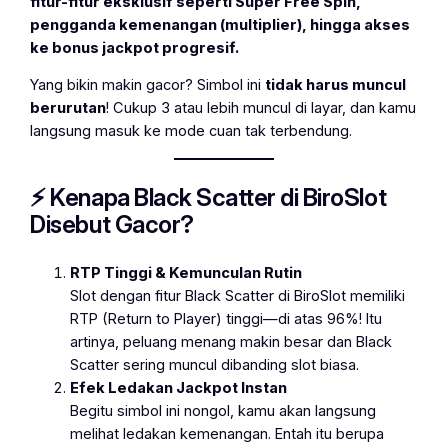
fitur-fitur eksklusif seperti Super Free Spin,
pengganda kemenangan (multiplier), hingga akses
ke bonus jackpot progresif.
Yang bikin makin gacor? Simbol ini
tidak harus muncul
berurutan
! Cukup 3 atau lebih muncul di layar, dan kamu
langsung masuk ke mode cuan tak terbendung.
⚡ Kenapa Black Scatter di BiroSlot
Disebut Gacor?
RTP Tinggi & Kemunculan Rutin
Slot dengan fitur Black Scatter di BiroSlot memiliki
RTP (Return to Player) tinggi—di atas 96%! Itu
artinya, peluang menang makin besar dan Black
Scatter sering muncul dibanding slot biasa.
Efek Ledakan Jackpot Instan
Begitu simbol ini nongol, kamu akan langsung
melihat ledakan kemenangan. Entah itu berupa