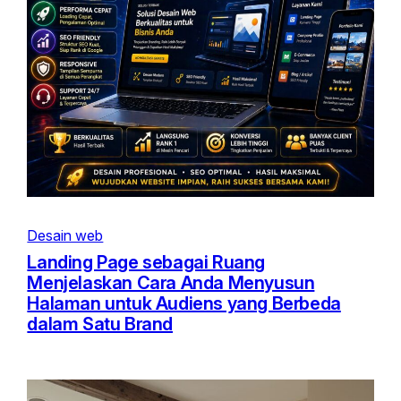
Desain web
Landing Page sebagai Ruang
Menjelaskan Cara Anda Menyusun
Halaman untuk Audiens yang Berbeda
dalam Satu Brand