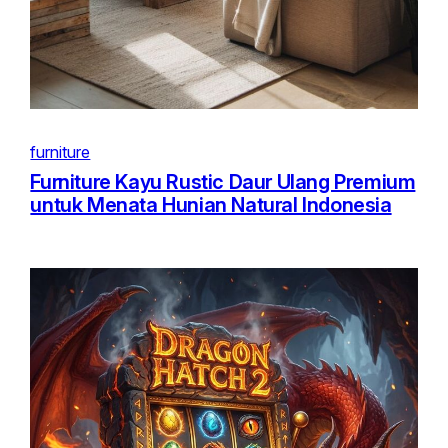
furniture
Furniture Kayu Rustic Daur Ulang Premium
untuk Menata Hunian Natural Indonesia