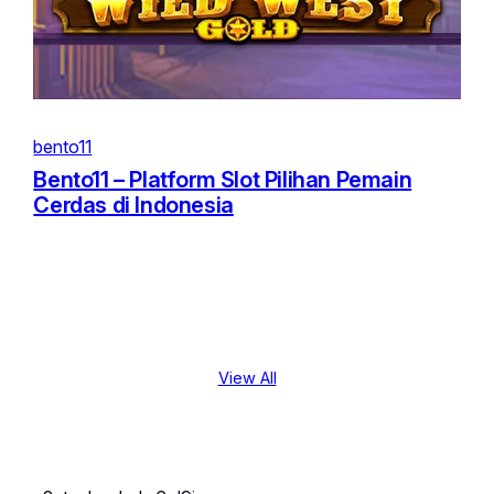
bento11
Bento11 – Platform Slot Pilihan Pemain
Cerdas di Indonesia
View All