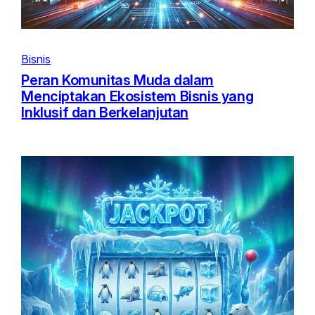
Bisnis
Peran Komunitas Muda dalam
Menciptakan Ekosistem Bisnis yang
Inklusif dan Berkelanjutan