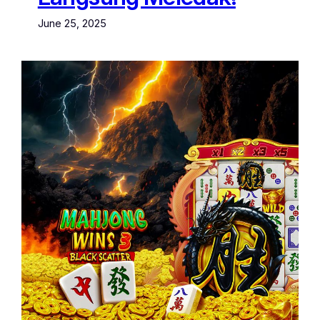
June 25, 2025