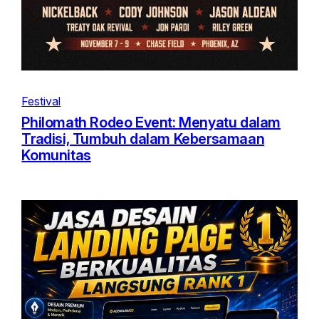
Festival
Philomath Rodeo Event: Menyatu dalam
Tradisi, Tumbuh dalam Kebersamaan
Komunitas