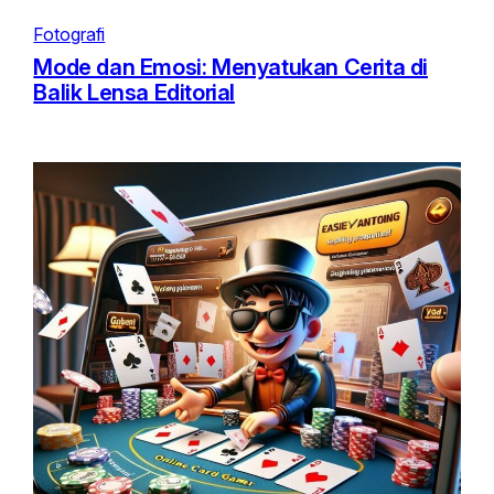
Fotografi
Mode dan Emosi: Menyatukan Cerita di
Balik Lensa Editorial