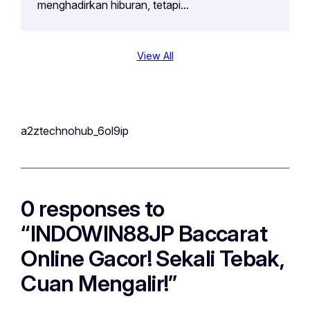
menghadirkan hiburan, tetapi…
View All
a2ztechnohub_6ol9ip
0 responses to
“INDOWIN88JP Baccarat
Online Gacor! Sekali Tebak,
Cuan Mengalir!”