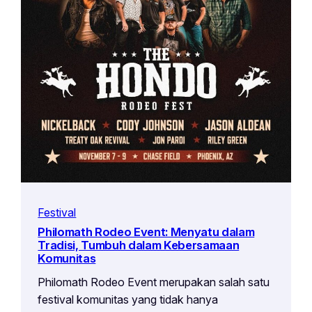
Festival
Philomath Rodeo Event: Menyatu dalam
Tradisi, Tumbuh dalam Kebersamaan
Komunitas
Philomath Rodeo Event merupakan salah satu
festival komunitas yang tidak hanya