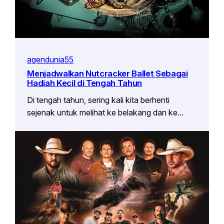
agendunia55
Menjadwalkan Nutcracker Ballet Sebagai
Hadiah Kecil di Tengah Tahun
Di tengah tahun, sering kali kita berhenti
sejenak untuk melihat ke belakang dan ke…