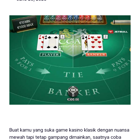
Buat kamu yang suka game kasino klasik dengan nuansa
mewah tapi tetap gampang dimainkan, saatnya coba