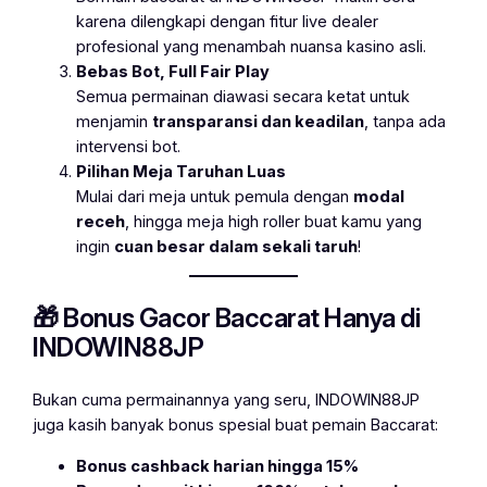
karena dilengkapi dengan fitur live dealer
profesional yang menambah nuansa kasino asli.
Bebas Bot, Full Fair Play
Semua permainan diawasi secara ketat untuk
menjamin
transparansi dan keadilan
, tanpa ada
intervensi bot.
Pilihan Meja Taruhan Luas
Mulai dari meja untuk pemula dengan
modal
receh
, hingga meja high roller buat kamu yang
ingin
cuan besar dalam sekali taruh
!
🎁 Bonus Gacor Baccarat Hanya di
INDOWIN88JP
Bukan cuma permainannya yang seru, INDOWIN88JP
juga kasih banyak bonus spesial buat pemain Baccarat:
Bonus cashback harian hingga 15%