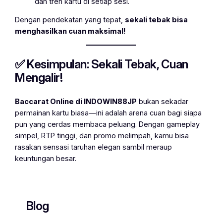
dan tren kartu di setiap sesi.
Dengan pendekatan yang tepat,
sekali tebak bisa
menghasilkan cuan maksimal!
✅ Kesimpulan: Sekali Tebak, Cuan
Mengalir!
Baccarat Online di INDOWIN88JP
bukan sekadar
permainan kartu biasa—ini adalah arena cuan bagi siapa
pun yang cerdas membaca peluang. Dengan gameplay
simpel, RTP tinggi, dan promo melimpah, kamu bisa
rasakan sensasi taruhan elegan sambil meraup
keuntungan besar.
Blog