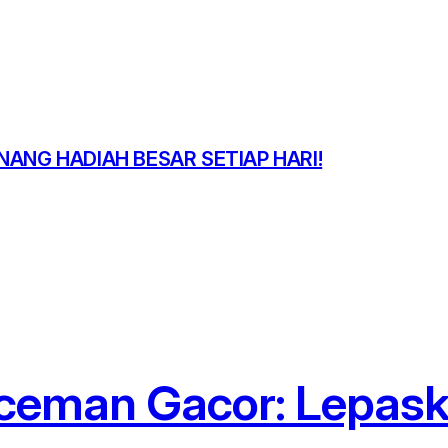
NANG HADIAH BESAR SETIAP HARI!
eman Gacor: Lepask