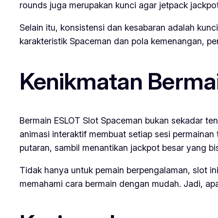
rounds juga merupakan kunci agar jetpack jackpot
Selain itu, konsistensi dan kesabaran adalah kun
karakteristik Spaceman dan pola kemenangan, pe
Kenikmatan Bermai
Bermain ESLOT Slot Spaceman bukan sekadar tentan
animasi interaktif membuat setiap sesi permaina
putaran, sambil menantikan jackpot besar yang bi
Tidak hanya untuk pemain berpengalaman, slot in
memahami cara bermain dengan mudah. Jadi, apa