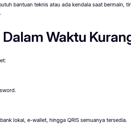
utuh bantuan teknis atau ada kendala saat bermain, tin
.
ot Dalam Waktu Kurang
et:
ssword.
bank lokal, e-wallet, hingga QRIS semuanya tersedia.