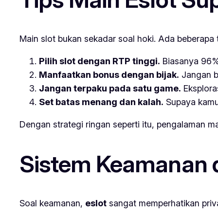
Main slot bukan sekadar soal hoki. Ada beberapa 
Pilih slot dengan RTP tinggi.
Biasanya 96% 
Manfaatkan bonus dengan bijak.
Jangan b
Jangan terpaku pada satu game.
Eksplora
Set batas menang dan kalah.
Supaya kamu 
Dengan strategi ringan seperti itu, pengalaman m
Sistem Keamanan 
Soal keamanan,
eslot
sangat memperhatikan priva