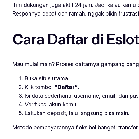
Tim dukungan juga aktif 24 jam. Jadi kalau kamu b
Responnya cepat dan ramah, nggak bikin frustrasi
Cara Daftar di Esl
Mau mulai main? Proses daftarnya gampang bang
Buka situs utama.
Klik tombol
“Daftar”
.
Isi data sederhana: username, email, dan pa
Verifikasi akun kamu.
Lakukan deposit, lalu langsung bisa main.
Metode pembayarannya fleksibel banget: transfer 