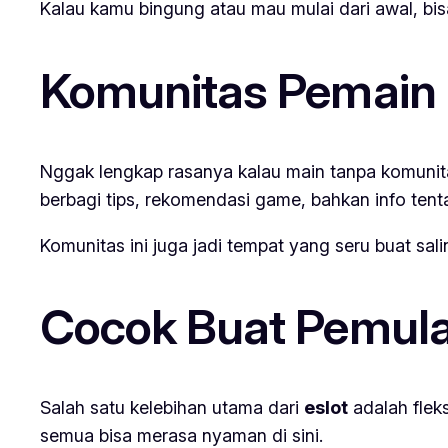
Kalau kamu bingung atau mau mulai dari awal, bi
Komunitas Pemain E
Nggak lengkap rasanya kalau main tanpa komunit
berbagi tips, rekomendasi game, bahkan info ten
Komunitas ini juga jadi tempat yang seru buat sal
Cocok Buat Pemul
Salah satu kelebihan utama dari
eslot
adalah fleks
semua bisa merasa nyaman di sini.