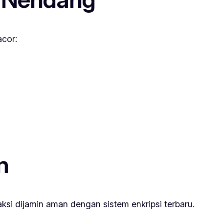
acor:
m
si dijamin aman dengan sistem enkripsi terbaru.