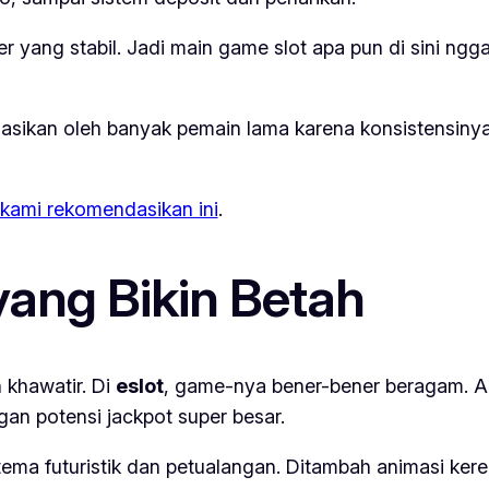
 yang stabil. Jadi main game slot apa pun di sini ngga
asikan oleh banyak pemain lama karena konsistensin
 kami rekomendasikan ini
.
ang Bikin Betah
 khawatir. Di
eslot
, game-nya bener-bener beragam. Ad
gan potensi jackpot super besar.
tema futuristik dan petualangan. Ditambah animasi ke