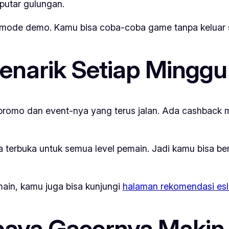
putar gulungan.
r mode demo. Kamu bisa coba-coba game tanpa keluar 
enarik Setiap Minggu
romo dan event-nya yang terus jalan. Ada cashback mi
a terbuka untuk semua level pemain. Jadi kamu bisa be
ain, kamu juga bisa kunjungi
halaman rekomendasi eslo
upaya Gacornya Maki