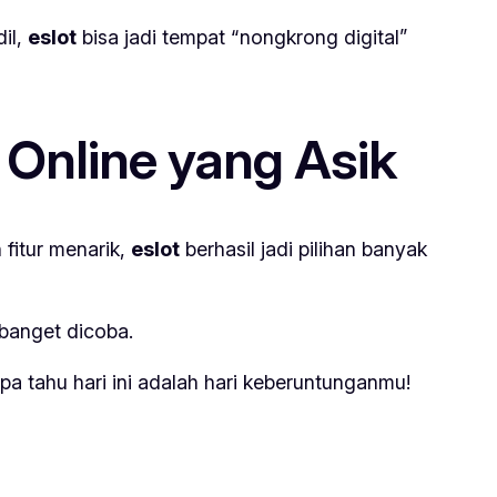
il,
eslot
bisa jadi tempat “nongkrong digital”
t Online yang Asik
 fitur menarik,
eslot
berhasil jadi pilihan banyak
banget dicoba.
a tahu hari ini adalah hari keberuntunganmu!