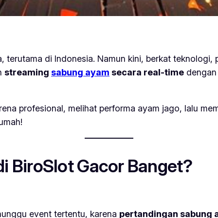
, terutama di Indonesia. Namun kini, berkat teknologi,
an
streaming
sabung ayam
secara real-time
dengan 
ena profesional, melihat performa ayam jago, lalu me
rumah!
i BiroSlot Gacor Banget?
nunggu event tertentu, karena
pertandingan sabung a