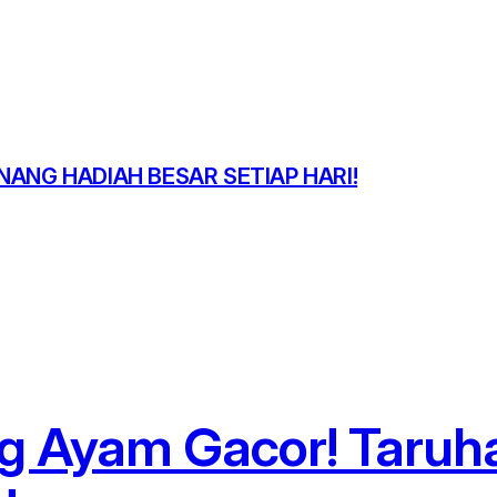
NANG HADIAH BESAR SETIAP HARI!
 Ayam Gacor! Taruha