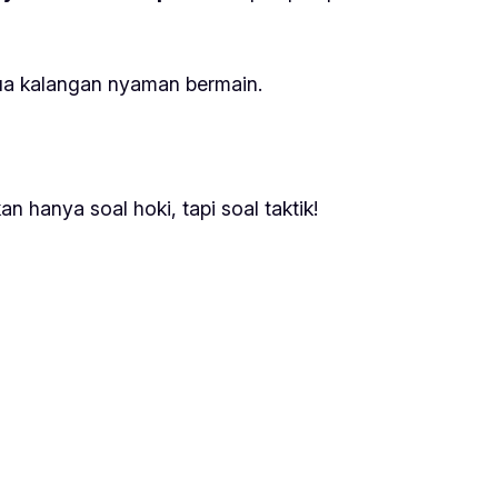
emua kalangan nyaman bermain.
kan hanya soal hoki, tapi soal taktik!