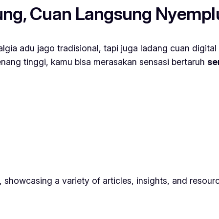
rung, Cuan Langsung Nyempl
gia adu jago tradisional, tapi juga ladang cuan digita
enang tinggi, kamu bisa merasakan sensasi bertaruh
se
 showcasing a variety of articles, insights, and resourc