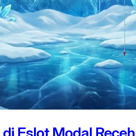
e di Eslot Modal Rece