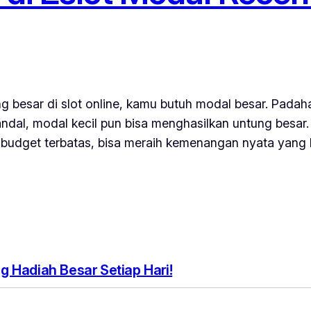
 besar di slot online, kamu butuh modal besar. Padah
ndal, modal kecil pun bisa menghasilkan untung besar.
budget terbatas, bisa meraih kemenangan nyata yang l
 Hadiah Besar Setiap Hari!