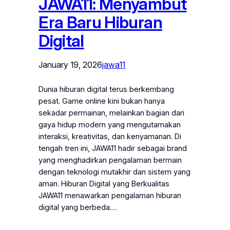
JAWA11: Menyambut
Era Baru Hiburan
Digital
January 19, 2026
jawa11
Dunia hiburan digital terus berkembang
pesat. Game online kini bukan hanya
sekadar permainan, melainkan bagian dari
gaya hidup modern yang mengutamakan
interaksi, kreativitas, dan kenyamanan. Di
tengah tren ini, JAWA11 hadir sebagai brand
yang menghadirkan pengalaman bermain
dengan teknologi mutakhir dan sistem yang
aman. Hiburan Digital yang Berkualitas
JAWA11 menawarkan pengalaman hiburan
digital yang berbeda.…