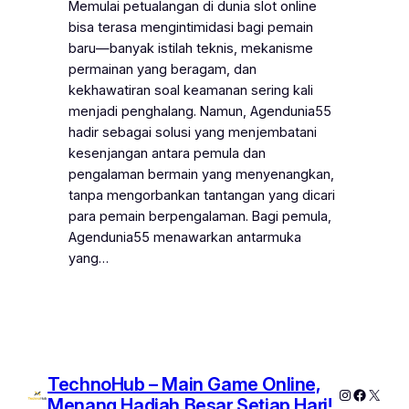
Memulai petualangan di dunia slot online
bisa terasa mengintimidasi bagi pemain
baru—banyak istilah teknis, mekanisme
permainan yang beragam, dan
kekhawatiran soal keamanan sering kali
menjadi penghalang. Namun, Agendunia55
hadir sebagai solusi yang menjembatani
kesenjangan antara pemula dan
pengalaman bermain yang menyenangkan,
tanpa mengorbankan tantangan yang dicari
para pemain berpengalaman. Bagi pemula,
Agendunia55 menawarkan antarmuka
yang…
TechnoHub – Main Game Online,
Instagram
Facebo
X
Menang Hadiah Besar Setiap Hari!