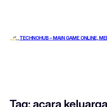
TECHNOHUB – MAIN GAME ONLINE, ME
Tag:
acara keluarg